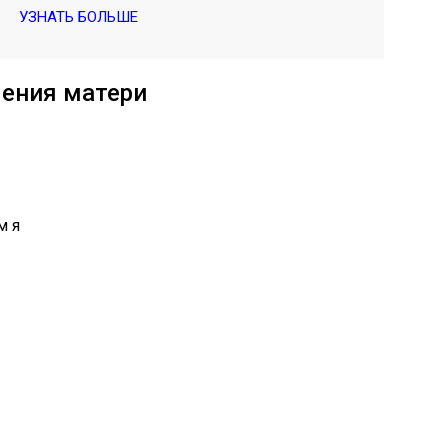
УЗНАТЬ БОЛЬШЕ
ления матери
м я