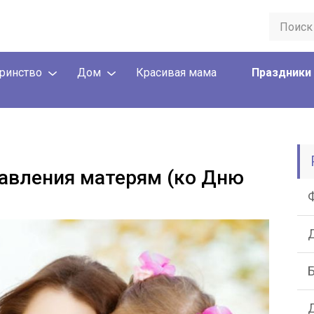
ринство
Дом
Красивая мама
Праздники
авления матерям (ко Дню
Д