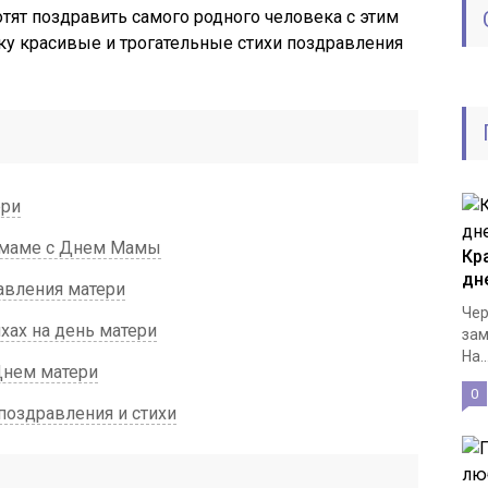
отят поздравить самого родного человека с этим
у красивые и трогательные стихи поздравления
ери
 маме с Днем Мамы
Кр
дн
авления матери
Чер
хах на день матери
зам
На..
Днем матери
0
оздравления и стихи