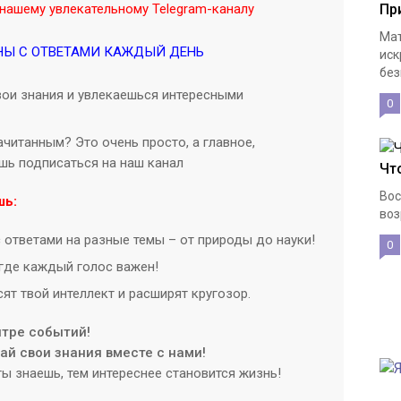
Пр
нашему увлекательному Telegram-каналу
Мат
НЫ С ОТВЕТАМИ КАЖДЫЙ ДЕНЬ
иск
без
ои знания и увлекаешься интересными
0
читанным? Это очень просто, а главное,
ишь подписаться на наш канал
Чт
Вос
шь:
воз
 ответами на разные темы – от природы до науки!
0
где каждый голос важен!
ят твой интеллект и расширят кругозор.
нтре событий!
й свои знания вместе с нами!
ы знаешь, тем интереснее становится жизнь!