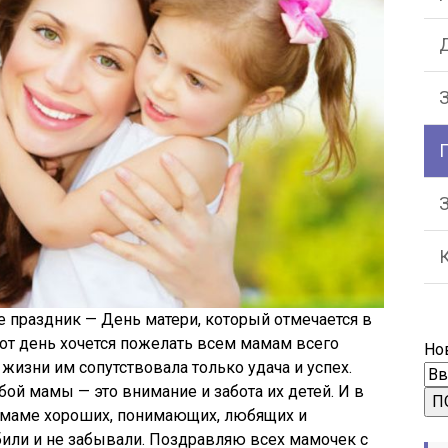
Д
З
е праздник — День матери, который отмечается в
тот день хочется пожелать всем мамам всего
Но
 жизни им сопутствовала только удача и успех.
ой мамы — это внимание и забота их детей. И в
П
й маме хороших, понимающих, любящих и
били и не забывали. Поздравляю всех мамочек с