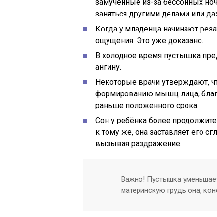
замученные из-за бессонных но
заняться другими делами или да
Когда у младенца начинают реза
ощущения. Это уже доказано.
В холодное время пустышка пре
ангину.
Некоторые врачи утверждают, ч
формированию мышц лица, благо
раньше положенного срока.
Сон у ребёнка более продолжите
к тому же, она заставляет его сг
вызывая раздражение.
Важно! Пустышка уменьшает
материнскую грудь она, коне