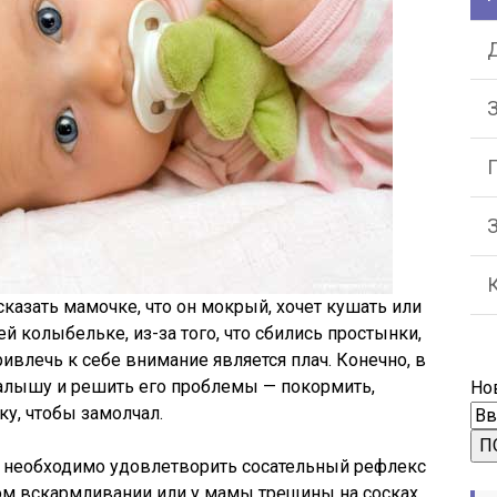
Д
З
казать мамочке, что он мокрый, хочет кушать или
й колыбельке, из-за того, что сбились простынки,
влечь к себе внимание является плач. Конечно, в
алышу и решить его проблемы — покормить,
Но
ску, чтобы замолчал.
П
 необходимо удовлетворить сосательный рефлекс
ном вскармливании или у мамы трещины на сосках