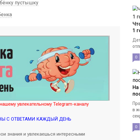
ебёнку пустышку
бенка
Чт
1 
Дет
отл
0
На
по
Про
нашему увлекательному Telegram-каналу
в ж
сек
НЫ С ОТВЕТАМИ КАЖДЫЙ ДЕНЬ
0
ои знания и увлекаешься интересными