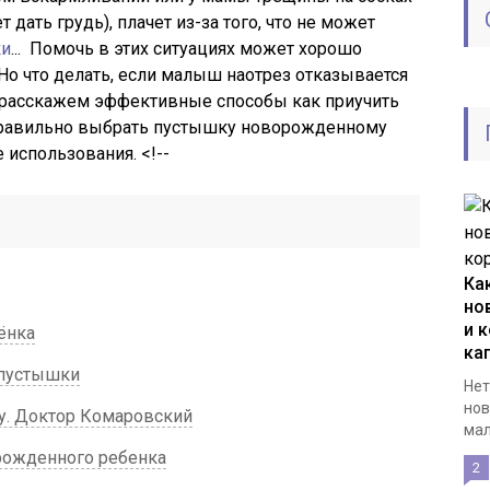
 дать грудь), плачет из-за того, что не может
ки
... Помочь в этих ситуациях может хорошо
Но что делать, если малыш наотрез отказывается
ы расскажем эффективные способы как приучить
 правильно выбрать пустышку новорожденному
е использования. <!--
Ка
но
и к
ёнка
ка
 пустышки
Нет
нов
у. Доктор Комаровский
мал
рожденного ребенка
2