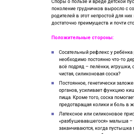
Споры о пользе и вреде детской пу
поколение грудничков выросло с со
родителей в этот непростой для них
достаточно преимуществ и почти ст
Положительные стороны:
Сосательный рефлекс у ребёнка р
необходимо постоянно что-то дер
всё подряд – пелёнки, игрушки,
чистая, силиконовая соска?
Постоянное, генетически залож
органов, усиливает функцию киш
пища. Кроме того, соска помога
предотвращая колики и боль в ж
Латексное или силиконовое при
«разбушевавшегося» малыша – пл
заканчиваются, когда пустышка по