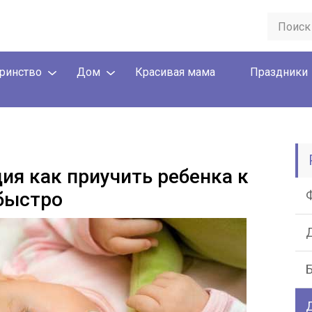
ринство
Дом
Красивая мама
Праздники
ия как приучить ребенка к
быстро
Д