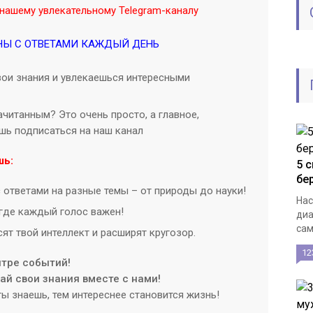
нашему увлекательному Telegram-каналу
НЫ С ОТВЕТАМИ КАЖДЫЙ ДЕНЬ
ои знания и увлекаешься интересными
читанным? Это очень просто, а главное,
ишь подписаться на наш канал
шь:
5 
бе
 ответами на разные темы – от природы до науки!
Нас
где каждый голос важен!
диа
сам
ят твой интеллект и расширят кругозор.
12
нтре событий!
й свои знания вместе с нами!
ы знаешь, тем интереснее становится жизнь!