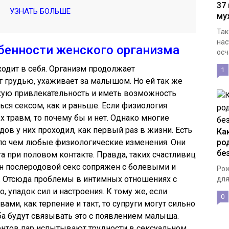
37
УЗНАТЬ БОЛЬШЕ
му
Так
нас
обенности женского организма
осч
одит в себя. Организм продолжает
1
 грудью, ухаживает за малышом. Но ей так же
ую привлекательность и иметь возможность
ся сексом, как и раньше. Если физиология
 травм, то почему бы и нет. Однако многие
дов у них проходил, как первый раз в жизни. Есть
Ка
 по чем любые физиологические изменения. Они
ро
бе
а при половом контакте. Правда, таких счастливиц
 послеродовой секс сопряжен с болевыми и
Рож
 Отсюда проблемы в интимных отношениях с
для
, упадок сил и настроения. К тому же, если
0
вами, как терпение и такт, то супруги могут сильно
оба будут связывать это с появлением малыша.
центов пар испытывают трудности в сексуальном