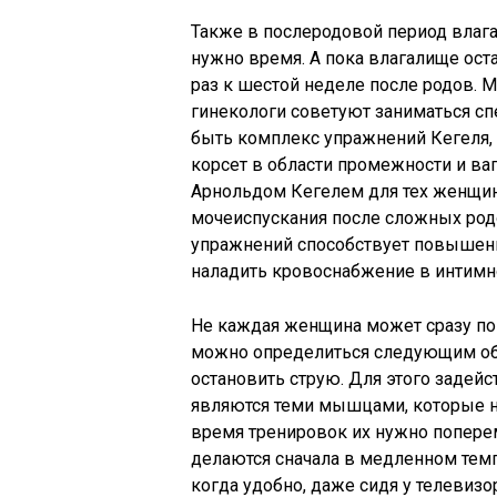
Также в послеродовой период влага
нужно время. А пока влагалище ост
раз к шестой неделе после родов. 
гинекологи советуют заниматься с
быть комплекс упражнений Кегеля,
корсет в области промежности и в
Арнольдом Кегелем для тех женщин
мочеиспускания после сложных родо
упражнений способствует повышени
наладить кровоснабжение в интимно
Не каждая женщина может сразу по
можно определиться следующим об
остановить струю. Для этого задейс
являются теми мышцами, которые 
время тренировок их нужно поперем
делаются сначала в медленном темп
когда удобно, даже сидя у телевизо