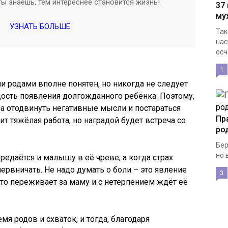
ы знаешь, тем интереснее становится жизнь!
37
му
УЗНАТЬ БОЛЬШЕ
Так
нас
осч
1
 родами вполне понятен, но никогда не следует
адость появления долгожданного ребёнка. Поэтому,
а отодвинуть негативные мысли и постараться
Пр
ит тяжёлая работа, но наградой будет встреча со
ро
Бер
но 
едаётся и малышу в её чреве, а когда страх
нервничать. Не надо думать о боли – это явление
3
кто переживает за маму и с нетерпением ждёт её
емя родов и схваток, и тогда, благодаря