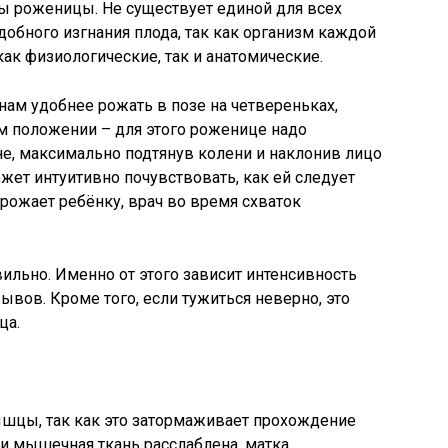
ы роженицы. Не существует единой для всех
обного изгнания плода, так как организм каждой
ак физиологические, так и анатомические.
ам удобнее рожать в позе на четвереньках,
м положении – для этого роженице надо
ине, максимально подтянув колени и наклонив лицо
жет интуитивно почувствовать, как ей следует
угрожает ребёнку, врач во время схваток
ильно. Именно от этого зависит интенсивность
рывов. Кроме того, если тужиться неверно, это
ца.
ышцы, так как это затормаживает прохождение
и мышечная ткань расслаблена, матка