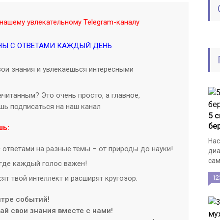
нашему увлекательному Telegram-каналу
НЫ С ОТВЕТАМИ КАЖДЫЙ ДЕНЬ
ои знания и увлекаешься интересными
читанным? Это очень просто, а главное,
ишь подписаться на наш канал
5 
бе
шь:
Нас
 ответами на разные темы – от природы до науки!
диа
сам
где каждый голос важен!
ят твой интеллект и расширят кругозор.
12
нтре событий!
й свои знания вместе с нами!