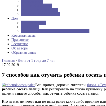
Беременность
Дети от 0 до 1 года
Дети от 1 года до 7 лет
Занятия, развитие детей
Дом
Домашние дела
Флай-Леди
Обзоры покупок и товаров с Алиэкспресс
Красивая мама
Праздники
Бесплатно
Об авторе
Обратная связь
Главная
›
Дети от 1 года до 7 лет
17.02.2019
7 способов как отучить ребенка сосать 
Все привет, дорогие читатели
блога «Сем
ребенка сосать палец?
Как реагировать на такую привычку ре
далее и узнаете способы, как отучить ребенка сосать палец.
Кто из нас не имеет или не имел ранее какие-либо вредные 
протяжении многих лет или всей жизни. А кто-то может «зар