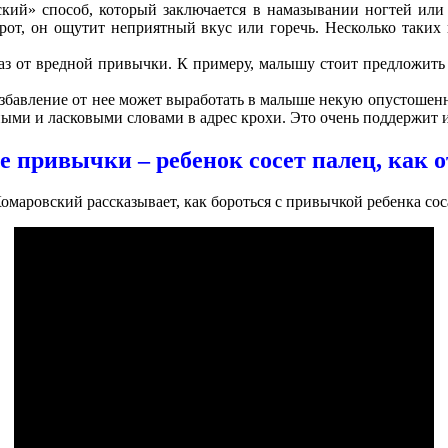
кий» способ, который заключается в намазывании ногтей или 
в рот, он ощутит неприятный вкус или горечь. Несколько таки
з от вредной привычки. К примеру, малышу стоит предложить ч
избавление от нее может выработать в малыше некую опустошенн
ыми и ласковыми словами в адрес крохи. Это очень поддержит и
 привычки – ребенок сосет палец, как 
омаровский рассказывает, как бороться с привычкой ребенка сос