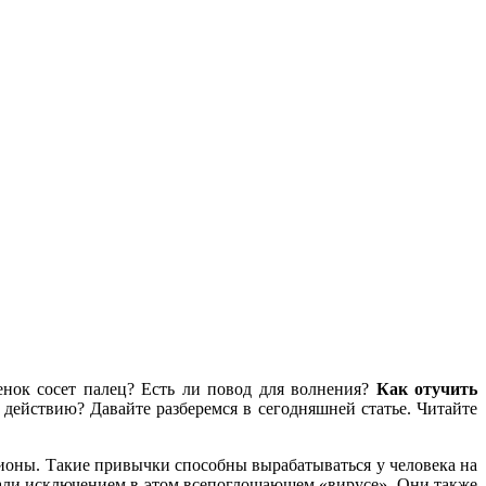
енок сосет палец? Есть ли повод для волнения?
Как отучить
 действию? Давайте разберемся в сегодняшней статье. Читайте
ионы. Такие привычки способны вырабатываться у человека на
тали исключением в этом всепоглощающем «вирусе». Они также