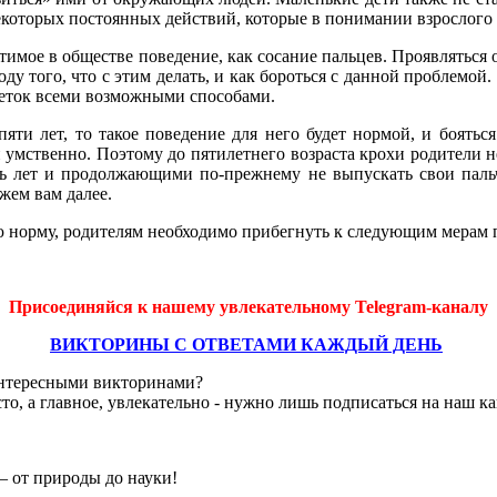
екоторых постоянных действий, которые в понимании взрослого
имое в обществе поведение, как сосание пальцев. Проявляться 
у того, что с этим делать, и как бороться с данной проблемой.
 деток всеми возможными способами.
ти лет, то такое поведение для него будет нормой, и бояться
 умственно. Поэтому до пятилетнего возраста крохи родители н
ть лет и продолжающими по-прежнему не выпускать свои пальчи
жем вам далее.
 норму, родителям необходимо прибегнуть к следующим мерам п
Присоединяйся к нашему увлекательному Telegram-каналу
ВИКТОРИНЫ С ОТВЕТАМИ КАЖДЫЙ ДЕНЬ
интересными викторинами?
о, а главное, увлекательно - нужно лишь подписаться на наш к
– от природы до науки!