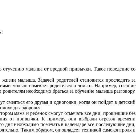
ь!
по отучению малыша от вредной привычки. Такое поведение со
в жизни малыша. Задачей родителей становится проследить за
твиями малыш намекает родителям о чем-то. Например, сосание
то родителям необходимо браться за обучение малыша разговору.
 смеяться его друзья и одногодки, когда он пойдет в детский
 плохо для здоровья.
тором мама и ребенок смогут отмечать все дни, прошедшие без
ения от привычки. К примеру, они выбрали отрезок времени
его дня необходимо помечать в календаре все последующие дни,
оятельно. Таким образом, он овладеет техникой самоконтроля и