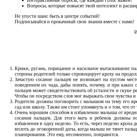
Интерактивные опросы, где каждый голос важен!
Вопросы, которые повысят твой интеллект и расшир
Не упусти шанс быть в центре событий!
Подписывайся и прокачивай свои знания вместе с нами!
И
Крики, ругань, порицание и насильное вытаскивание па
стороны родителей только спровоцирует кроху на продол
Зачастую сосание пальцев не возникает на пустом мест
поведением их чада, дабы понять, почему, и при каких 
пальцев может свидетельствовать об усталости и скуке ре
Чтобы он посредством слов мог выражать свои чувства и
Родители должны поговорить с малышом на тему его вред
сад или школу. Также им стоит упомянуть и о том, что о
Очень хорошим способом в избавлении малыша от вредных
сосания пальцев. Для этого мать и ребенок должны п
избавления в одну неделю. То есть, через неделю кроха 
вплоть до оговоренной даты, когда малыш не тянет пальц
планирования. Это ему, несомненно, понравится.