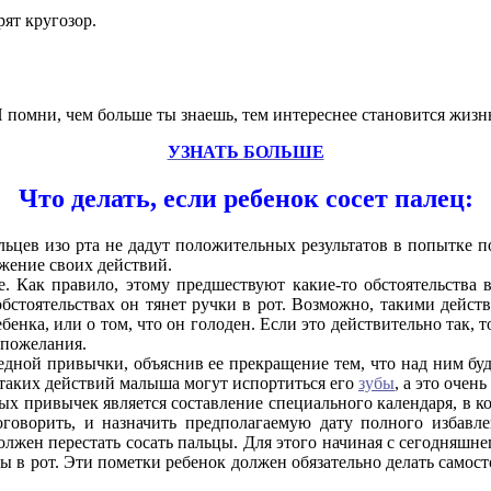
ят кругозор.
 помни, чем больше ты знаешь, тем интереснее становится жизн
УЗНАТЬ БОЛЬШЕ
Что делать, если ребенок сосет палец:
льцев изо рта не дадут положительных результатов в попытке 
жение своих действий.
е. Как правило, этому предшествуют какие-то обстоятельства 
обстоятельствах он тянет ручки в рот. Возможно, такими дейс
бенка, или о том, что он голоден. Если это действительно так, 
 пожелания.
ной привычки, объяснив ее прекращение тем, что над ним будут
т таких действий малыша могут испортиться его
зубы
, а это очень
 привычек является составление специального календаря, в ко
оговорить, и назначить предполагаемую дату полного избавл
должен перестать сосать пальцы. Для этого начиная с сегодняшн
ы в рот. Эти пометки ребенок должен обязательно делать самост