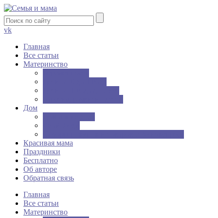
vk
Главная
Все статьи
Материнство
Беременность
Дети от 0 до 1 года
Дети от 1 года до 7 лет
Занятия, развитие детей
Дом
Домашние дела
Флай-Леди
Обзоры покупок и товаров с Алиэкспресс
Красивая мама
Праздники
Бесплатно
Об авторе
Обратная связь
Главная
Все статьи
Материнство