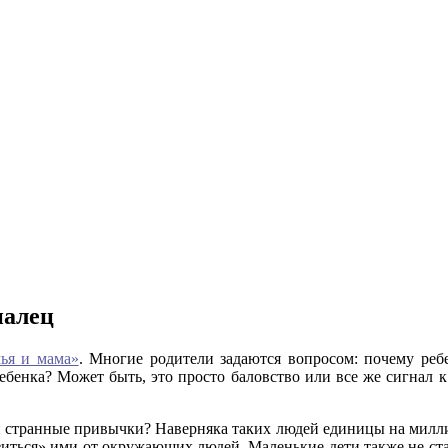
палец
ья и мама»
. Многие родители задаются вопросом: почему реб
бенка? Может быть, это просто баловство или все же сигнал к
или странные привычки? Наверняка таких людей единицы на милл
азиться» ими от окружающих людей. Маленькие дети также не с