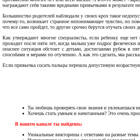
награждают себя такими вредными привычками в результате н
Большинство родителей наблюдали у своих крох такое недопуст
почему-то, возникает странное непонимающее чувство, по повод
что все само пройдет, то другие срочно берутся отучать своих
Как утверждают многие специалисты, если ребенку еще нет пя
проходит после пяти лет, когда малыш уже подрос физически и
опаснее ситуация обстоит с детьми, достигшими рубеж в пя
способами и мерами по отучению. А как это сделать, мы расска
Если привычка сосать пальцы перешла допустимую возрастную
Ты любишь проверять свои знания и увлекаешься 
Хочешь стать умным и начитанным? Это очень прост
В нашем канале ты найдешь:
Уникальные викторины с ответами на разные темы 