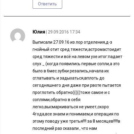
Ответить
Юлия
| 29.09.2016 17:34
Выписали 27.09.16 из лор отделения,д-з
гнойный отит сред.тяжести,астромастоидит
сред.тяжести и всё на левом ухе.итог:падает
слух _ (когда появились первые сопли,а это
было в 6мес.зубки резались,начала их
сглатывать и задыхаться,вплоть до
сегодняшнего дня даже при рвоте пытается
проглотить обратно(((((тоже самое и с
соплями,обратно в себя
легко,высмаркиваться не умеет,скоро
4года,все знаем и понимаем,и операция по
этому поводу уже третья!!!! за 8 месяцев!!!!!в
последний раз сказали , что нам