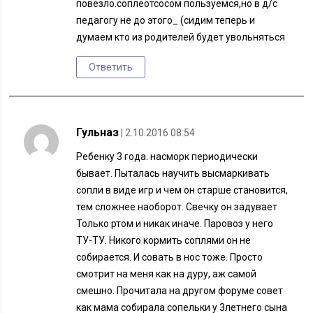
повезло.соплеотсосом пользуемся,но в д/с
педагогу не до этого_ (сидим теперь и
думаем кто из родителей будет увольняться
Ответить
Гульназ
| 2.10.2016 08:54
Ребенку 3 года. насморк периодически
бывает. Пыталась научить высмаркивать
сопли в виде игр и чем он старше становится,
тем сложнее наоборот. Свечку он задувает
Только ртом и никак иначе. Паровоз у него
ТУ-ТУ. Никого кормить соплями он не
собирается. И совать в нос тоже. Просто
смотрит на меня как на дуру, аж самой
смешно. Прочитала на другом форуме совет
как мама собирала сопельки у 3летнего сына