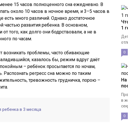
менее 15 часов полноценного сна ежедневно. В
ать около 10 часов в ночное время, и 3–5 часов в
ще есть много различий. Однако достаточное
Чт
й частью развития ребенка. В основном,
1 
от того, как долго они бодрствовали, а не в
Дет
ного по часам.
отл
ют возникать проблемы, часто сбивающие
0
. Наладившийся, казалось бы, режим вдруг даёт
еспокойным – ребёнок просыпается по ночам,
ь. Распознать регресс сна можно по таким
На
ительность, тревожность грудничка, порою –
по
ита.
Про
в ж
сек
 ребенка в 3 месяца
0