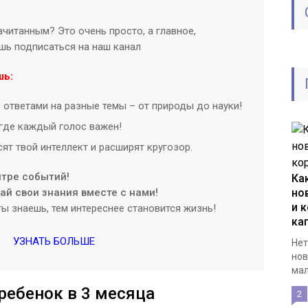
читанным? Это очень просто, а главное,
ишь подписаться на наш канал
шь:
 ответами на разные темы – от природы до науки!
где каждый голос важен!
ят твой интеллект и расширят кругозор.
нтре событий!
Ка
й свои знания вместе с нами!
но
и к
ы знаешь, тем интереснее становится жизнь!
ка
УЗНАТЬ БОЛЬШЕ
Нет
нов
мал
ребенок в 3 месяца
2