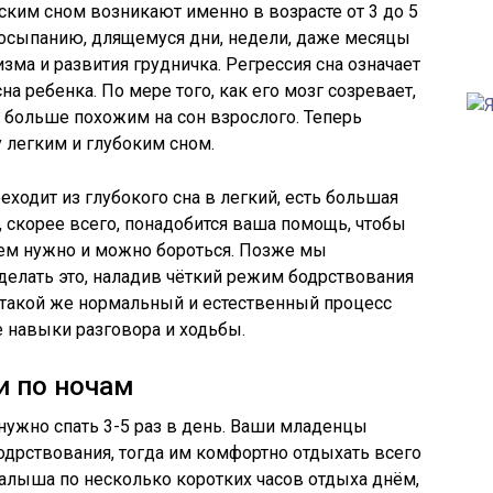
ским сном возникают именно в возрасте от 3 до 5
досыпанию, длящемуся дни, недели, даже месяцы
изма и развития грудничка. Регрессия сна означает
 ребенка. По мере того, как его мозг созревает,
я больше похожим на сон взрослого. Теперь
легким и глубоким сном.
ходит из глубокого сна в легкий, есть большая
у, скорее всего, понадобится ваша помощь, чтобы
ием нужно и можно бороться. Позже мы
делать это, наладив чёткий режим бодрствования
о такой же нормальный и естественный процесс
е навыки разговора и ходьбы.
и по ночам
 нужно спать 3-5 раз в день. Ваши младенцы
бодрствования, тогда им комфортно отдыхать всего
малыша по несколько коротких часов отдыха днём,