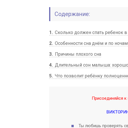
Содержание:
1
Сколько должен спать ребенок в
2
Особенности сна днём и по ночам
3
Причины плохого сна
4
Длительный сон малыша: хорошо 
5
Что позволит ребёнку полноценн
Присоединяйся к 
ВИКТОРИ
Ты любишь проверять св