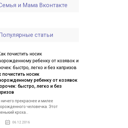
Семья и Мама Вконтакте
Популярные статьи
к почистить носик
ворожденному ребенку от козявок
орочек: быстро, легко и без
призов
 ничего прекраснее и милее
орожденного человечка. Этот
енький кроха...
06.12.2016