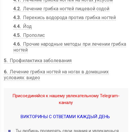
4.2
Лечение грибка ногтей пищевой содой
4.3
Перекись водорода против грибка ногтей
4.4
Йод
4.5
Прополис
4.6
Прочие народные методы при лечении грибка
ногтей
5
Профилактика заболевания
6
Лечение грибка ногтей на ногах в домашних
условиях: видео
Присоединяйся к нашему увлекательному Telegram-
каналу
ВИКТОРИНЫ С ОТВЕТАМИ КАЖДЫЙ ДЕНЬ
Ты любишь проверять свои знания и увлекаешься