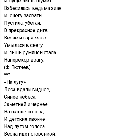
И пуще лишь шумит…
Взбесилась ведьма злая
И, снегу захвати,
Пустила, убегая,
В прекрасное дитя…
Весне и горя мало:
Умылася в снегу
И лишь румяней стала
Наперекор врагу.
(Ф. Тютчев)
***
«На лугу»
Леса вдали виднее,
Синее небеса,
Заметней и чернее
На пашне полоса,
И детские звонче
Над лугом голоса.
Весна идет сторонкой,