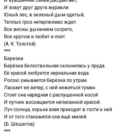
И кувшинчик синий расцветает,
И зовут друг друга журавли.
Юный лес, в зеленый дым одетый,
Теплых гроз нетерпеливо ждет.
Все весны дыханием согрето,
Все кругом и любит и поет.
(А. К. Толстой)
***
Березка
Берёзка белоствольная склонилась у пруда.
Её красой любуется зеркальная вода.
Росою умывается берёзка по утрам.
Ласкает её ветер, с ней нежиться туман.
Стоит она нарядная с распущенной косой
И путник восхищается неписанной красой.
Луч солнца, зорька алая приходит в гости к ней
И от того становится она ещё милей.
(Б. Шешегов)
***