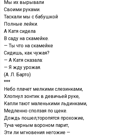
Мы их вырывали
Своими руками.
Таскали мы с бабушкой
Полные лейки.
А Катя сидела
В саду на скамейке.
— Ты что на скамейке
Сидишь, как чужая?
— А Катя сказала:
— Я жду урожая.
(A. Л. Барто)
***
Небо плачет мелкими слезинками,
Хлопнул зонтик в девичьей руке,
Капли тают маленькими льдинками,
Медленно сползая по щеке.
Дождь пошел,торопятся прохожие,
Туча черным вороном парит,
Эти ли мгновения негожие —