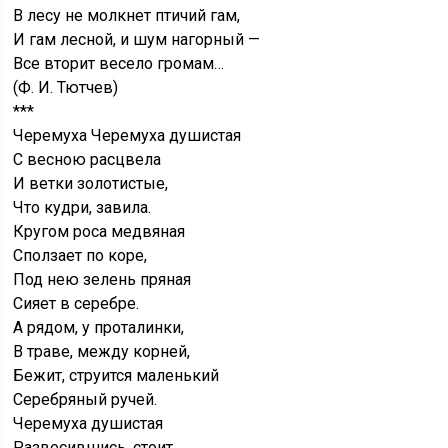
В лесу не молкнет птичий гам,
И гам лесной, и шум нагорный —
Все вторит весело громам…
(Ф. И. Тютчев)
***
Черемуха Черемуха душистая
С весною расцвела
И ветки золотистые,
Что кудри, завила.
Кругом роса медвяная
Сползает по коре,
Под нею зелень пряная
Сияет в серебре.
А рядом, у проталинки,
В траве, между корней,
Бежит, струится маленький
Серебряный ручей.
Черемуха душистая
Развесившись, стоит,