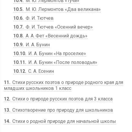
10.4
М. Ю. Лермонтов «Тучи»
10.5
М. Ю. Лермонтов «Два великана»
10.6
Ф. И. Тютчев
10.7
Ф. И. Тютчев «Осенний вечер»
10.8
А. А. Фет «Весенний дождь»
10.9
И. А. Бунин
10.10
И. А. Бунин «На проселке»
10.11
И. А. Бунин «После половодья»
10.12
С. А. Есенин
11
Стихи русских поэтов о природе родного края для
младших школьников 1 класс
12
Стихи о природе русских поэтов для 3 класса
13
Стихотворение про природу для школьников
14
Стихи о родной природе для начальной школы