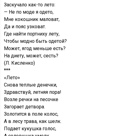
Заскучало как-то лето:
— Не по моде я одето,
Мне кокошник маловат,
Да и пояс узковат.
Где найти портниху лету,
Чтобы модно быть одетой?
Может, ягод меньше есть?
На диету, может, сесть?
(Л. Кисленко)
***
«Лето»
Снова теплые денечки,
Здравствуй, летняя пора!
Возле речки на песочке
Загорает детвора.
Золотится в поле колос,
А в лесу трава, как шелк.
Подает кукушка голос,
А соловушка умолк.