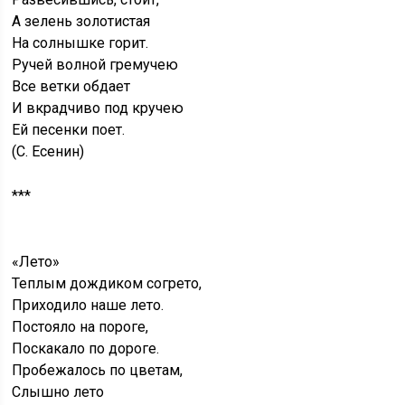
А зелень золотистая
На солнышке горит.
Ручей волной гремучею
Все ветки обдает
И вкрадчиво под кручею
Ей песенки поет.
(С. Есенин)
***
«Лето»
Теплым дождиком согрето,
Приходило наше лето.
Постояло на пороге,
Поскакало по дороге.
Пробежалось по цветам,
Слышно лето