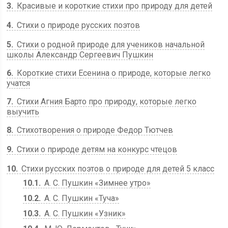
3
Красивые и короткие стихи про природу для детей
4
Стихи о природе русских поэтов
5
Стихи о родной природе для учеников начальной
школы Александр Сергеевич Пушкин
6
Короткие стихи Есенина о природе, которые легко
учатся
7
Стихи Агния Барто про природу, которые легко
выучить
8
Стихотворения о природе Федор Тютчев
9
Стихи о природе детям на конкурс чтецов
10
Стихи русских поэтов о природе для детей 5 класс
10.1
А. С. Пушкин «Зимнее утро»
10.2
А. С. Пушкин «Туча»
10.3
А. С. Пушкин «Узник»