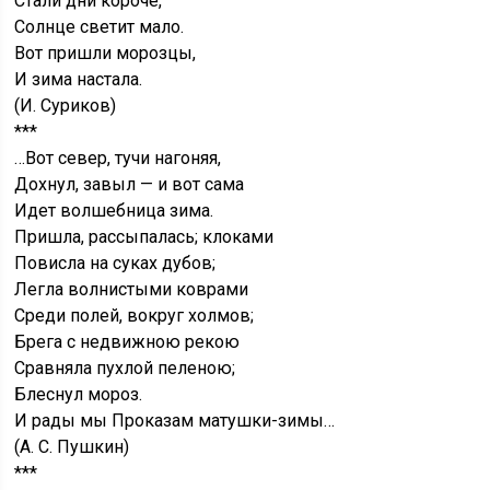
Стали дни короче,
Солнце светит мало.
Вот пришли морозцы,
И зима настала.
(И. Суриков)
***
…Вот север, тучи нагоняя,
Дохнул, завыл — и вот сама
Идет волшебница зима.
Пришла, рассыпалась; клоками
Повисла на суках дубов;
Легла волнистыми коврами
Среди полей, вокруг холмов;
Брега с недвижною рекою
Сравняла пухлой пеленою;
Блеснул мороз.
И рады мы Проказам матушки-зимы…
(А. С. Пушкин)
***