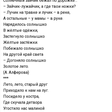
Солнечный зайчик бежал по дорожке…
– Зайчик-лужайчик, а где твои ножки?
– Лучик на травке и лучик – в реке,
А остальные – у мамы – в руке.
Нарядилось солнышко
В жёлтые одёжки,
Застегнуло солнышко
Жёлтые застёжки.
Побежало солнышко
На другой край света
– Догоняло солнышко
Золотое лето.
(А. Алферова)
***
Лето, лето, старый друг
Приходило к нам на луг.
Посидело у костра,
Где скучала детвора.
Угостило нас малиной