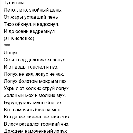
Тут и там.
Лето, лето, знойный день,
От жары уставший пень
Тихо ойкнул, и вздохнул,
И до осени вздремнул.
(Л. Кисленко)
***
Лопух
Стоял под дождиком лопух
И от воды толстел и пух.
Лопух не вял, лопух не чах,
Лопух болотом мокрым пах.
Укрыл от колких струй лопух
Зеленый мох и мелких мух,
Бурундуков, мышей и тех,
Кто намочить боялся мех.
Когда же ливень летний стих,
В лесу раздался громкий чих.
Дождём намоченный лопух