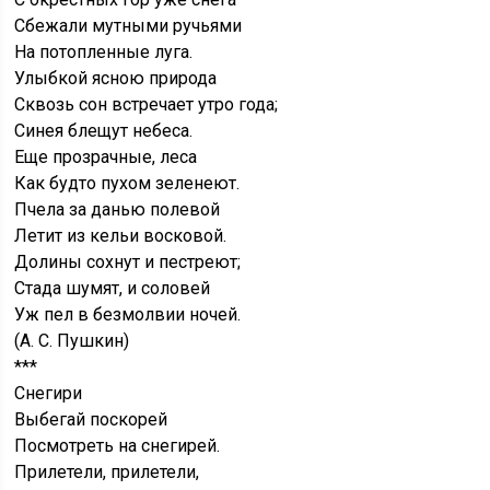
Сбежали мутными ручьями
На потопленные луга.
Улыбкой ясною природа
Сквозь сон встречает утро года;
Синея блещут небеса.
Еще прозрачные, леса
Как будто пухом зеленеют.
Пчела за данью полевой
Летит из кельи восковой.
Долины сохнут и пестреют;
Стада шумят, и соловей
Уж пел в безмолвии ночей.
(А. С. Пушкин)
***
Снегири
Выбегай поскорей
Посмотреть на снегирей.
Прилетели, прилетели,