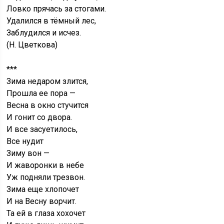
Ловко прячась за стогами.
Удалился в тёмный лес,
Заблудился и исчез.
(Н. Цветкова)
***
Зима недаром злится,
Прошла ее пора —
Весна в окно стучится
И гонит со двора.
И все засуетилось,
Все нудит
Зиму вон —
И жаворонки в небе
Уж подняли трезвон.
Зима еще хлопочет
И на Весну ворчит.
Та ей в глаза хохочет