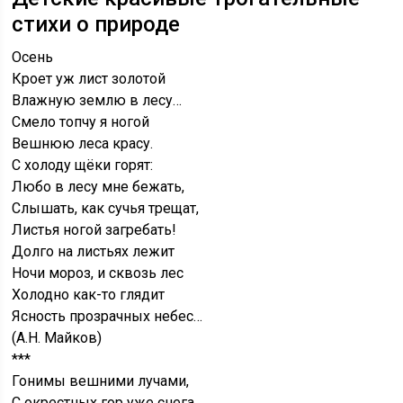
стихи о природе
Осень
Кроет уж лист золотой
Влажную землю в лесу…
Смело топчу я ногой
Вешнюю леса красу.
С холоду щёки горят:
Любо в лесу мне бежать,
Слышать, как сучья трещат,
Листья ногой загребать!
Долго на листьях лежит
Ночи мороз, и сквозь лес
Холодно как-то глядит
Ясность прозрачных небес…
(А.Н. Майков)
***
Гонимы вешними лучами,
С окрестных гор уже снега