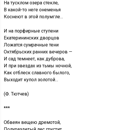
На тусклом озера стекле,
В какой-то неге онеменья
Коснеют в этой полумгле…
И на порфирные ступени
Екатерининских дворцов
Ложатся сумрачные тени
Октябрьских ранних вечеров —
И сад темнеет, как дуброва,
И при звездах из тьмы ночной,
Как отблеск славного былого,
Выходит купол золотой…
(Ф. Тютчев)
***
Обвеян вещею дремотой,
Полураздетый лес грустит…