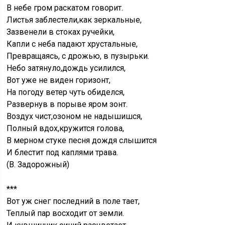
В небе гром раскатом говорит.
Листья заблестели,как зеркальные,
Зазвенели в стоках ручейки,
Капли с неба падают хрустальные,
Превращаясь, с дрожью, в пузырьки.
Небо затянуло,дождь усилился,
Вот уже не виден горизонт,
На погоду ветер чуть обиделся,
Развернув в порыве яром зонт.
Воздух чист,озоном не надышишся,
Полный вдох,кружится голова,
В мерном стуке песня дождя слышится
И блестит под каплями трава.
(В. Задорожный)
***
Вот уж снег последний в поле тает,
Теплый пар восходит от земли.