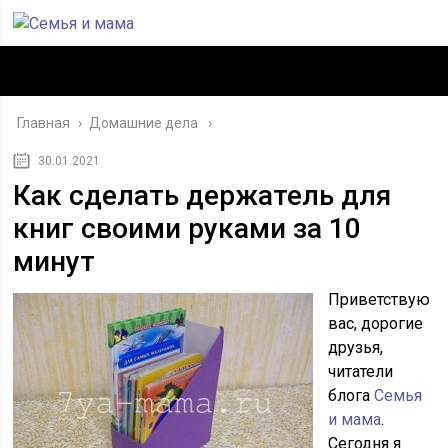
Главная
›
Домашние дела
30.01.2021
Как сделать держатель для
книг своими руками за 10
минут
Приветствую
вас, дорогие
друзья,
читатели
блога
Семья
и мама
.
Сегодня я