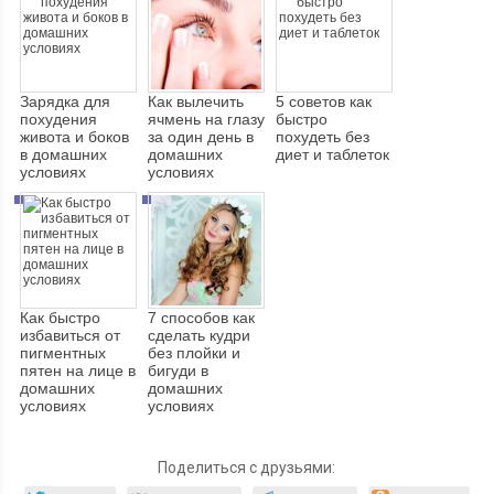
Зарядка для
Как вылечить
5 советов как
похудения
ячмень на глазу
быстро
живота и боков
за один день в
похудеть без
в домашних
домашних
диет и таблеток
условиях
условиях
Как быстро
7 способов как
избавиться от
сделать кудри
пигментных
без плойки и
пятен на лице в
бигуди в
домашних
домашних
условиях
условиях
Поделиться с друзьями: