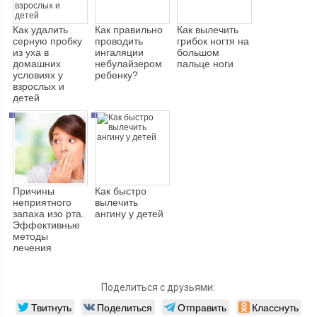
Как удалить
Как правильно
Как вылечить
серную пробку
проводить
грибок ногтя на
из уха в
ингаляции
большом
домашних
небулайзером
пальце ноги
условиях у
ребенку?
взрослых и
детей
Причины
Как быстро
неприятного
вылечить
запаха изо рта.
ангину у детей
Эффективные
методы
лечения
Поделиться с друзьями:
Твитнуть
Поделиться
Отправить
Класснуть