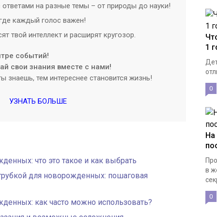
 ответами на разные темы – от природы до науки!
где каждый голос важен!
ят твой интеллект и расширят кругозор.
Чт
1 
нтре событий!
Дет
й свои знания вместе с нами!
отл
ы знаешь, тем интереснее становится жизнь!
0
УЗНАТЬ БОЛЬШЕ
На
по
денных: что это такое и как выбрать
Про
в ж
 трубкой для новорожденных: пошаговая
сек
0
жденных: как часто можно использовать?