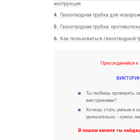
инструкция
4
Газоотводная трубка для новорож
5
Газоотводная трубка: противопо
6
Как пользоваться газоотводной 
Присоединяйся к 
ВИКТОРИ
Ты любишь проверять св
викторинами?
Хочешь стать умным и на
увлекательно - нужно л
В нашем канале ты найде