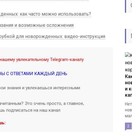
денных: как часто можно использовать?
казания и возможные осложнения
трубкой для новорожденных: видео-инструкция
нашему увлекательному Telegram-каналу
НЫ С ОТВЕТАМИ КАЖДЫЙ ДЕНЬ
Ка
но
ои знания и увлекаешься интересными
и к
ка
читанным? Это очень просто, а главное,
Нет
ишь подписаться на наш канал
нов
мал
шь:
2