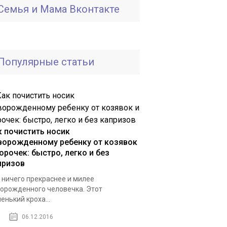
Семья и Мама Вконтакте
Популярные статьи
к почистить носик
ворожденному ребенку от козявок
орочек: быстро, легко и без
призов
 ничего прекраснее и милее
орожденного человечка. Этот
енький кроха...
06.12.2016