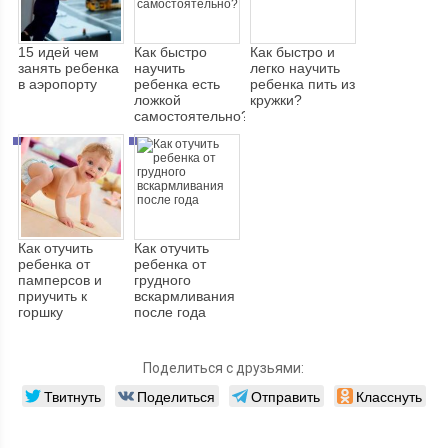
15 идей чем
Как быстро
Как быстро и
занять ребенка
научить
легко научить
в аэропорту
ребенка есть
ребенка пить из
ложкой
кружки?
самостоятельно?
Как отучить
Как отучить
ребенка от
ребенка от
памперсов и
грудного
приучить к
вскармливания
горшку
после года
Поделиться с друзьями:
Твитнуть
Поделиться
Отправить
Класснуть